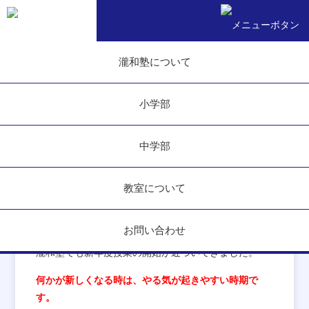
トップ
麻生校スタッフブログ
大人としての役割
瀧和塾について
大人としての役割
小学部
2018.02.22
スタッフブログ
中学部
みなさんこんにちは！瀧和塾麻生校です。
教室について
やる気スイッチ
お問い合わせ
瀧和塾でも新年度授業の開始が近づいてきました。
何かが新しくなる時は、やる気が起きやすい時期で
す。