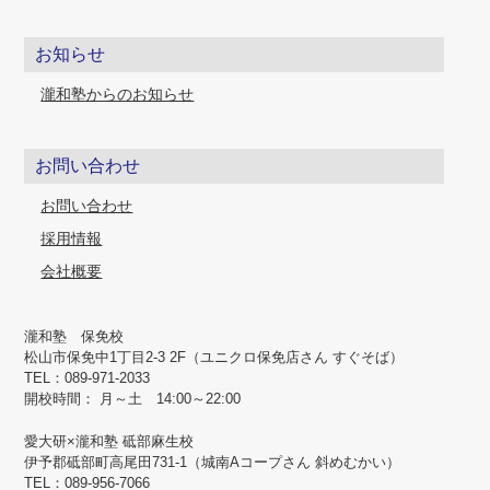
お知らせ
瀧和塾からのお知らせ
お問い合わせ
お問い合わせ
採用情報
会社概要
瀧和塾 保免校
松山市保免中1丁目2-3 2F（ユニクロ保免店さん すぐそば）
TEL：089-971-2033
開校時間： 月～土 14:00～22:00
愛⼤研×瀧和塾 砥部⿇⽣校
伊予郡砥部町高尾田731-1（城南Aコープさん 斜めむかい）
TEL：089-956-7066