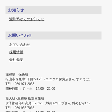
お知らせ
瀧和塾からのお知らせ
お問い合わせ
お問い合わせ
採用情報
会社概要
瀧和塾 保免校
松山市保免中1丁目2-3 2F（ユニクロ保免店さん すぐそば）
TEL：089-971-2033
開校時間： 月～土 14:00～22:00
愛⼤研×瀧和塾 砥部⿇⽣校
伊予郡砥部町高尾田731-1（城南Aコープさん 斜めむかい）
TEL：089-956-7066