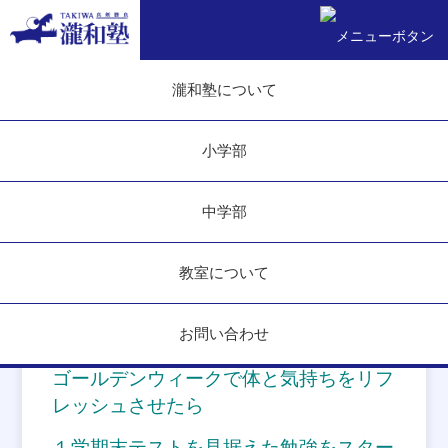
トップ
宮内校スタッフブログ
登竜門
瀧和塾について
登竜門
小学部
2018.05.01
中学部
竜門とは黄河の中流にある急流で
ここをさかのぼることができる鯉は竜に
教室について
なるという・・・
お問い合わせ
ゴールデンウィークで体と気持ちをリフ
レッシュさせたら
１学期末テストを見据えた勉強をスター