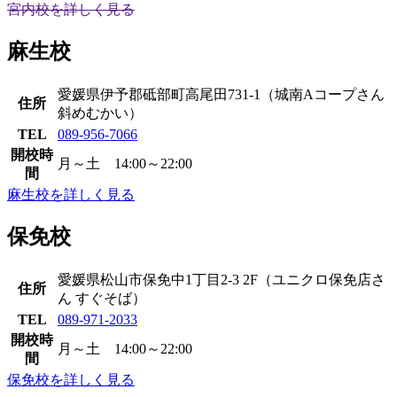
宮内校を詳しく見る
麻生校
愛媛県伊予郡砥部町高尾田731-1（城南Aコープさん
住所
斜めむかい）
TEL
089-956-7066
開校時
月～土 14:00～22:00
間
麻生校を詳しく見る
保免校
愛媛県松山市保免中1丁目2-3 2F（ユニクロ保免店さ
住所
ん すぐそば）
TEL
089-971-2033
開校時
月～土 14:00～22:00
間
保免校を詳しく見る