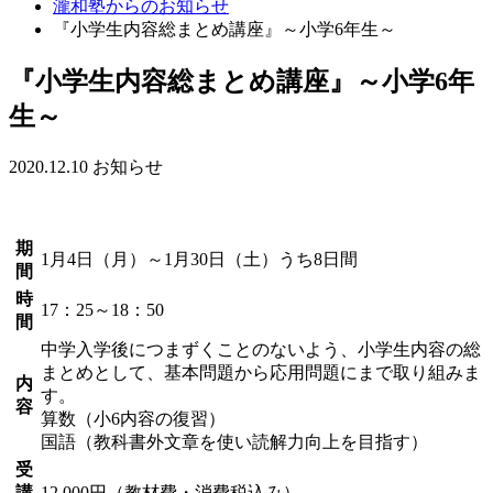
瀧和塾からのお知らせ
『小学生内容総まとめ講座』～小学6年生～
『小学生内容総まとめ講座』～小学6年
生～
2020.12.10
お知らせ
期
1月4日（月）～1月30日（土）うち8日間
間
時
17：25～18：50
間
中学入学後につまずくことのないよう、小学生内容の総
まとめとして、基本問題から応用問題にまで取り組みま
内
す。
容
算数（小6内容の復習）
国語（教科書外文章を使い読解力向上を目指す）
受
講
12,000円（教材費・消費税込み）